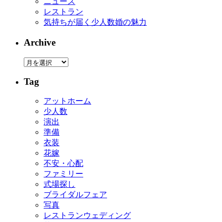
ニュース
レストラン
気持ちが届く少人数婚の魅力
Archive
Tag
アットホーム
少人数
演出
準備
衣装
花嫁
不安・心配
ファミリー
式場探し
ブライダルフェア
写真
レストランウェディング