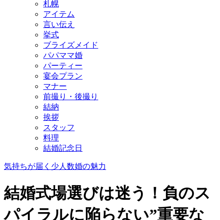
札幌
アイテム
言い伝え
挙式
ブライズメイド
パパママ婚
パーティー
宴会プラン
マナー
前撮り・後撮り
結納
挨拶
スタッフ
料理
結婚記念日
気持ちが届く少人数婚の魅力
結婚式場選びは迷う！負のス
パイラルに陥らない”重要な