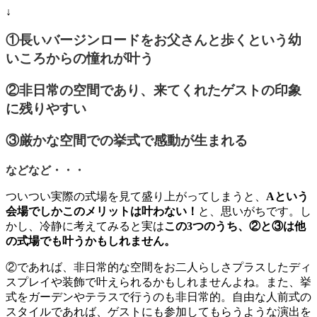
↓
①長いバージンロードをお父さんと歩くという幼
いころからの憧れが叶う
②非日常の空間であり、来てくれたゲストの印象
に残りやすい
③厳かな空間での挙式で感動が生まれる
などなど・・・
ついつい実際の式場を見て盛り上がってしまうと、
Aという
会場でしかこのメリットは叶わない！
と、
思いがちです。し
かし、冷静に考えてみると実は
この3つのうち、②と③は他
の式場でも叶うかもしれません。
②であれば、非日常的な空間をお二人らしさプラスしたディ
スプレイや装飾で叶えられるかもしれませんよね。また、挙
式をガーデンやテラスで行うのも非日常的。自由な人前式の
スタイルであれば、ゲストにも参加してもらうような演出を