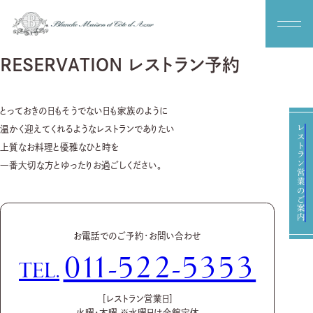
RESERVATION
レストラン予約
お問い合わせ
資料請求
とっておきの日もそうでない日も家族のように
レストラン営業のご案内
温かく迎えてくれるようなレストランでありたい
来館予約
ブライダルフェア
上質なお料理と優雅なひと時を
一番大切な方とゆったりお過ごしください。
料理
ドレス
お電話でのご予約・お問い合わせ
プラン
011-522-5353
パーティレポート
TEL.
アクセス
［レストラン営業日］
火曜・木曜 ※水曜日は全館定休